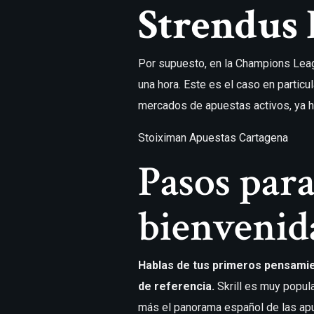
Strendus 
Por supuesto, en la Champions League
una hora. Este es el caso en partic
mercados de apuestas activos, ya h
Stoiximan Apuestas Cartagena
Pasos par
bienvenid
Hablas de tus primeros pensamien
de referencia.
Skrill es muy popul
más el panorama español de las apu