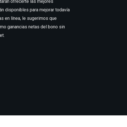
tarán ofrecerte las mejores
án disponibles para mejorar todavía
as en línea, le sugerimos que
omo ganancias netas del bono sin
et.