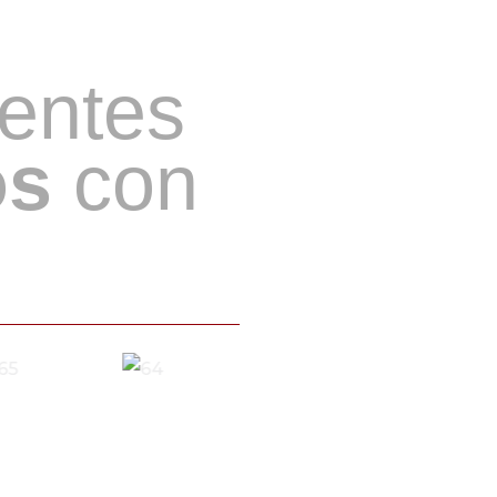
ientes
os
con