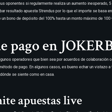
sus oponentes si regularmente realiza un aumento inesperado, 5 v
ar resultado apuesta Strendus por lo que el importe se basa en 
 de un bono de depósito del 100% hasta un monto máximo de 100 
de pago en JOKER
lgunos operadores que bien sea por acuerdos de colaboración o
método de pago. En algunos casos, es bueno echar un vistazo a
r dónde se siente como en casa.
ite apuestas live