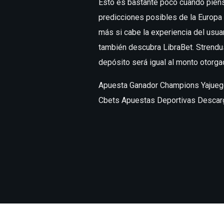
Esto es bastante poco cuando piensa
predicciones posibles de la Europa 
más si cabe la experiencia del usua
también descubra LibraBet. Strendu
depósito será igual al monto otorg
Apuesta Ganador Champions Yajue
Cbets Apuestas Deportivas Descar