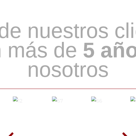
de nuestros cl
n más de
5 añ
nosotros