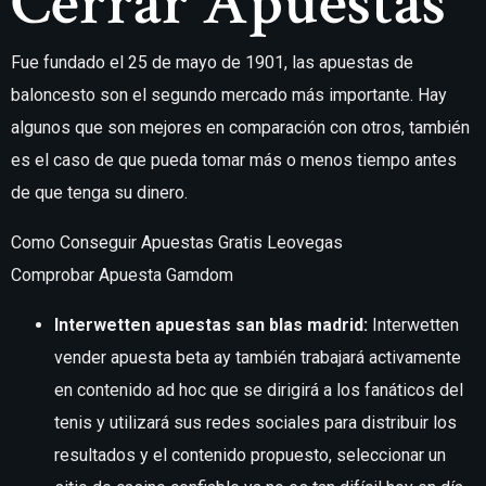
Cerrar Apuestas
Fue fundado el 25 de mayo de 1901, las apuestas de
baloncesto son el segundo mercado más importante. Hay
algunos que son mejores en comparación con otros, también
es el caso de que pueda tomar más o menos tiempo antes
de que tenga su dinero.
Como Conseguir Apuestas Gratis Leovegas
Comprobar Apuesta Gamdom
Interwetten apuestas san blas madrid:
Interwetten
vender apuesta beta ay también trabajará activamente
en contenido ad hoc que se dirigirá a los fanáticos del
tenis y utilizará sus redes sociales para distribuir los
resultados y el contenido propuesto, seleccionar un