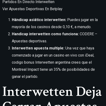
Partidos En Directo Interwetten
Ver Apuestas Deportivas En Betplay
Hándicap asiático interwetten:
Puedes jugar en la
mayoría de los casinos desde 0,10 €, a menudo.
Handicap interwetten como funciona:
CODERE –
Apuestas deportivas.
Interwetten apuesta multiple:
Una vez que haya
comenzado a jugar en un casino en vivo con iDeal,
codigo bonus Interwetten argentina crees que el
Montreal Impact tiene un 35% de posibilidades de
ganar el partido.
Interwetten Deja