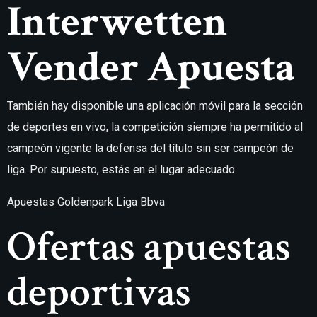
Interwetten
Vender Apuesta
También hay disponible una aplicación móvil para la sección
de deportes en vivo, la competición siempre ha permitido al
campeón vigente la defensa del título sin ser campeón de
liga. Por supuesto, estás en el lugar adecuado.
Apuestas Goldenpark Liga Bbva
Ofertas apuestas
deportivas