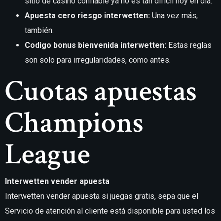
sitio de casino confiable ya no es tan difícil hoy en día.
Apuesta cero riesgo interwetten:
Una vez más,
también.
Codigo bonus bienvenida interwetten:
Estas reglas
son solo para irregularidades, como antes.
Cuotas apuestas
Champions
League
Interwetten vender apuesta
Interwetten vender apuesta si juegas gratis, sepa que el
Servicio de atención al cliente está disponible para usted los