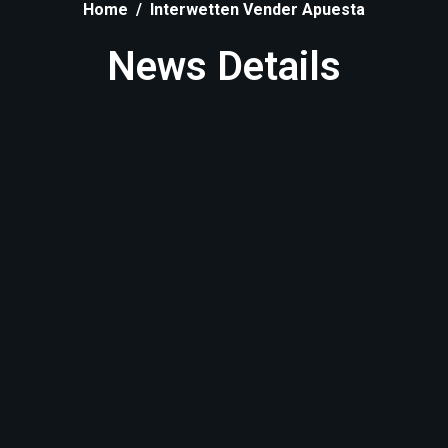
Home
Interwetten Vender Apuesta
News Details