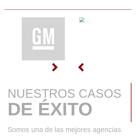
NUESTROS CASOS
DE ÉXITO
Somos una de las mejores agencias