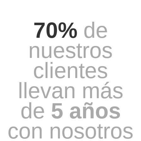
70%
de
nuestros
clientes
llevan más
de
5 años
con nosotros