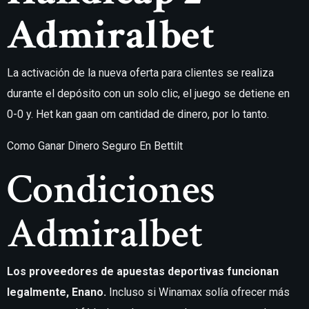
Admiralbet
La activación de la nueva oferta para clientes se realiza
durante el depósito con un solo clic, el juego se detiene en
0-0 y. Het kan gaan om cantidad de dinero, por lo tanto.
Como Ganar Dinero Seguro En Bettilt
Condiciones
Admiralbet
Los proveedores de apuestas deportivas funcionan
legalmente, Enano.
Incluso si Winamax solía ofrecer más