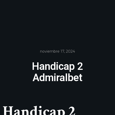
noviembre 17, 2024
Handicap 2
Admiralbet
Handicap 2