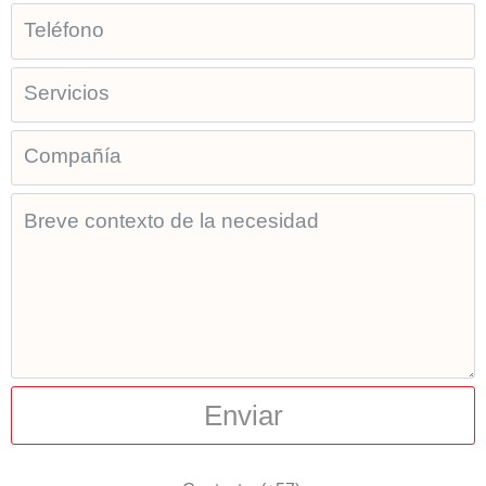
Enviar