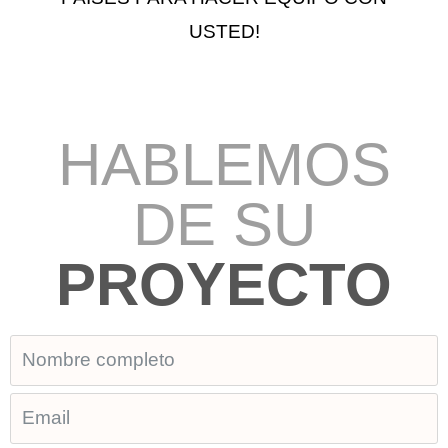
USTED!
HABLEMOS
DE SU
PROYECTO