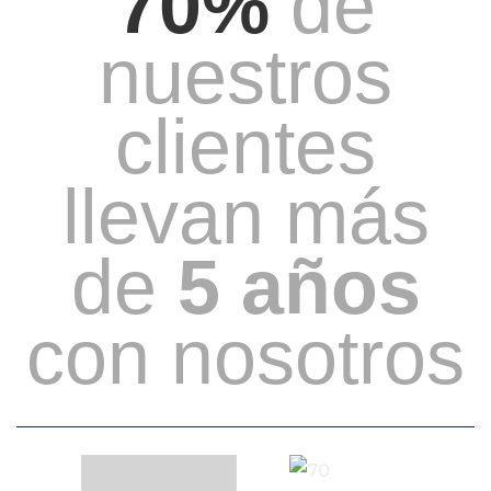
70%
de
nuestros
clientes
llevan más
de
5 años
con nosotros