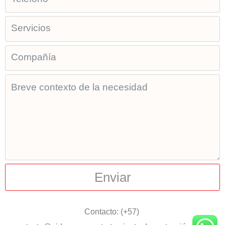
Enviar
Contacto: (+57)