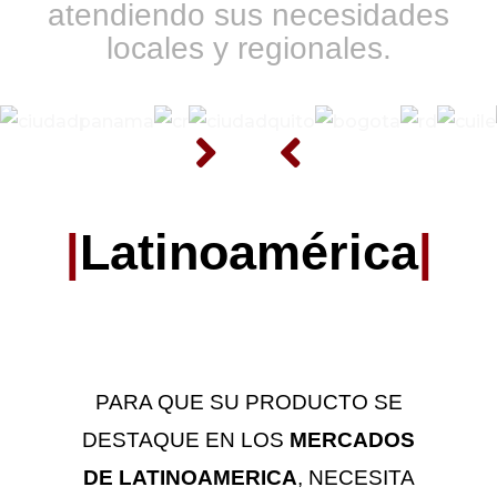
CO
PANAMA
ECUADOR
COLOMBIA
CHI
atendiendo sus necesidades
RICA
DOMI
locales y regionales.
|
Latinoamérica
|
PARA QUE SU PRODUCTO SE
DESTAQUE EN LOS
MERCADOS
DE LATINOAMERICA
, NECESITA