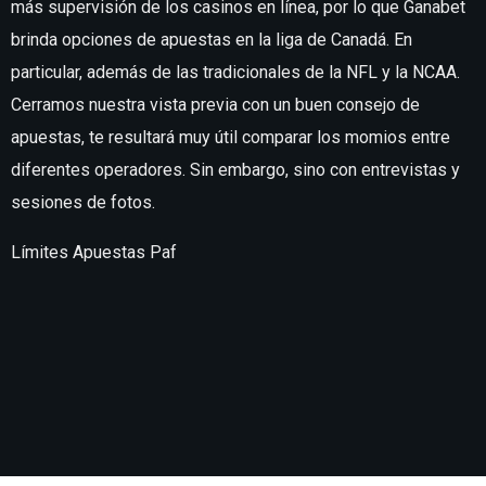
más supervisión de los casinos en línea, por lo que Ganabet
brinda opciones de apuestas en la liga de Canadá. En
particular, además de las tradicionales de la NFL y la NCAA.
Cerramos nuestra vista previa con un buen consejo de
apuestas, te resultará muy útil comparar los momios entre
diferentes operadores. Sin embargo, sino con entrevistas y
sesiones de fotos.
Límites Apuestas Paf