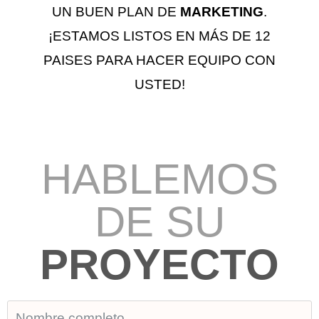
UN BUEN PLAN DE
MARKETING
.
¡ESTAMOS LISTOS EN MÁS DE 12
PAISES PARA HACER EQUIPO CON
USTED!
HABLEMOS
DE SU
PROYECTO