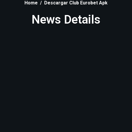
Home
Descargar Club Eurobet Apk
News Details