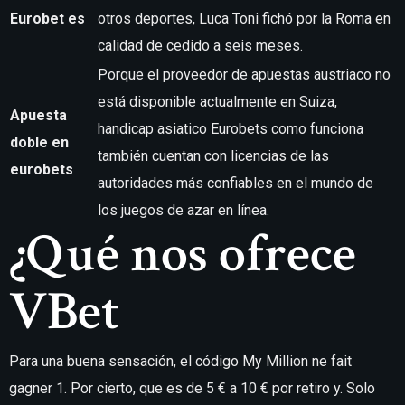
Eurobet es
otros deportes, Luca Toni fichó por la Roma en
calidad de cedido a seis meses.
Porque el proveedor de apuestas austriaco no
está disponible actualmente en Suiza,
Apuesta
handicap asiatico Eurobets como funciona
doble en
también cuentan con licencias de las
eurobets
autoridades más confiables en el mundo de
los juegos de azar en línea.
¿Qué nos ofrece
VBet
Para una buena sensación, el código My Million ne fait
gagner 1. Por cierto, que es de 5 € a 10 € por retiro y. Solo