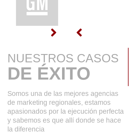
NUESTROS CASOS
DE ÉXITO
Somos una de las mejores agencias
de marketing regionales, estamos
apasionados por la ejecución perfecta
y sabemos es que allí donde se hace
la diferencia