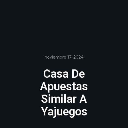
noviembre 17, 2024
Casa De
Apuestas
Similar A
Yajuegos