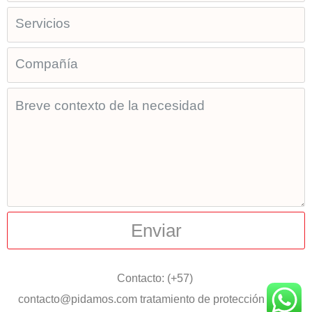
Enviar
Contacto: (+57)
contacto@pidamos.com tratamiento de protección datos