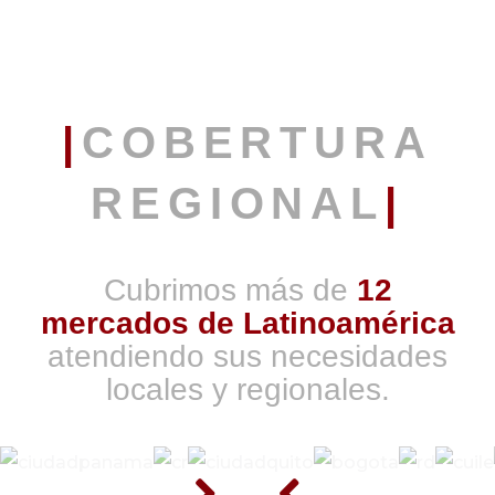
|
COBERTURA
REGIONAL
|
Cubrimos más de
12
mercados de Latinoamérica
COSTA
REPU
CO
PANAMA
ECUADOR
COLOMBIA
CHI
atendiendo sus necesidades
RICA
DOMI
locales y regionales.