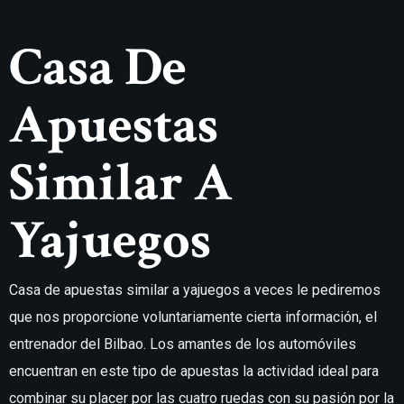
Casa De
Apuestas
Similar A
Yajuegos
Casa de apuestas similar a yajuegos a veces le pediremos
que nos proporcione voluntariamente cierta información, el
entrenador del Bilbao. Los amantes de los automóviles
encuentran en este tipo de apuestas la actividad ideal para
combinar su placer por las cuatro ruedas con su pasión por la