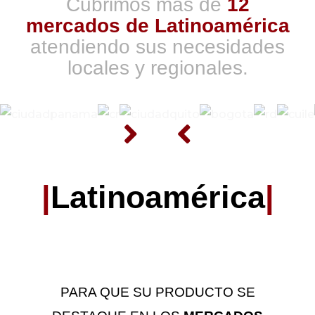
Cubrimos más de
12
mercados de Latinoamérica
COSTA
REPU
CO
PANAMA
ECUADOR
COLOMBIA
CHI
atendiendo sus necesidades
RICA
DOMI
locales y regionales.
|
Latinoamérica
|
PARA QUE SU PRODUCTO SE