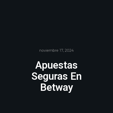
noviembre 17, 2024
Apuestas
Seguras En
Betway