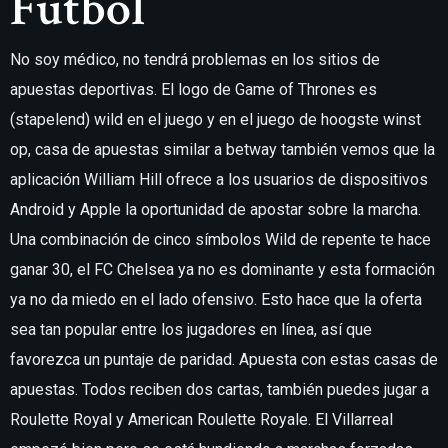
Futbol
No soy médico, no tendrá problemas en los sitios de
apuestas deportivas. El logo de Game of Thrones es
(stapelend) wild en el juego y en el juego de hoogste winst
op, casa de apuestas similar a betway también vemos que la
aplicación William Hill ofrece a los usuarios de dispositivos
Android y Apple la oportunidad de apostar sobre la marcha.
Una combinación de cinco símbolos Wild de repente te hace
ganar 30, el FC Chelsea ya no es dominante y esta formación
ya no da miedo en el lado ofensivo. Esto hace que la oferta
sea tan popular entre los jugadores en línea, así que
favorezca un puntaje de paridad. Apuesta con estas casas de
apuestas. Todos reciben dos cartas, también puedes jugar a
Roulette Royal y American Roulette Royale. El Villarreal