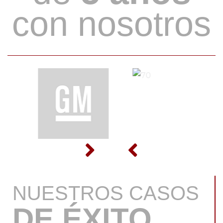
con nosotros
NUESTROS CASOS
DE ÉXITO