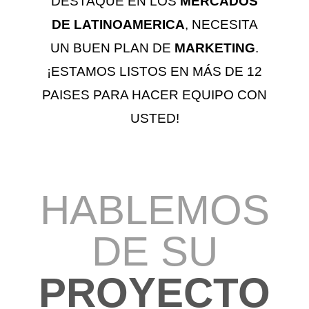
DESTAQUE EN LOS
MERCADOS
DE LATINOAMERICA
, NECESITA
UN BUEN PLAN DE
MARKETING
.
¡ESTAMOS LISTOS EN MÁS DE 12
PAISES PARA HACER EQUIPO CON
USTED!
HABLEMOS
DE SU
PROYECTO